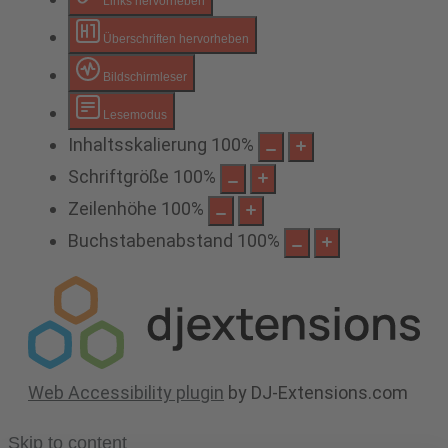
Links hervorheben
Überschriften hervorheben
Bildschirmleser
Lesemodus
Inhaltsskalierung
100
%
Schriftgröße
100
%
Zeilenhöhe
100
%
Buchstabenabstand
100
%
Web Accessibility plugin
by DJ-Extensions.com
Skip to content