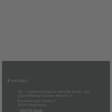
Kontakt
.lkj) – Landesvereinigung kulturelle Kinder- und
Jugendbildung Sachsen-Anhalt e. V.
Brandenburger Straße 9
39104 Magdeburg
info@lkj-lsa.de